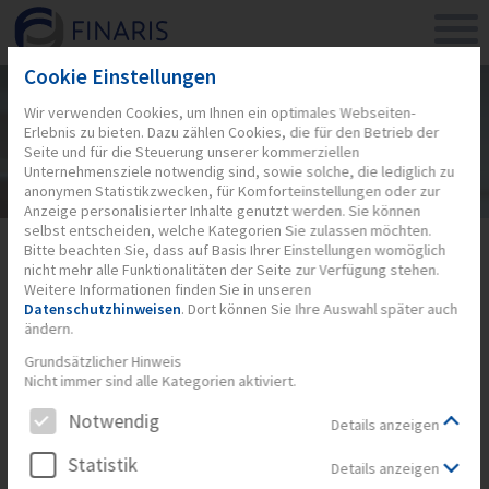
Cookie Einstellungen
Wir verwenden Cookies, um Ihnen ein optimales Webseiten-
Erlebnis zu bieten. Dazu zählen Cookies, die für den Betrieb der
Seite und für die Steuerung unserer kommerziellen
Unternehmensziele notwendig sind, sowie solche, die lediglich zu
anonymen Statistikzwecken, für Komforteinstellungen oder zur
Anzeige personalisierter Inhalte genutzt werden. Sie können
selbst entscheiden, welche Kategorien Sie zulassen möchten.
Bitte beachten Sie, dass auf Basis Ihrer Einstellungen womöglich
KONFERENZ FÜR SOFTWARE, TEST
nicht mehr alle Funktionalitäten der Seite zur Verfügung stehen.
UND QUALITÄT (STQ) AM 16.10.2014
Weitere Informationen finden Sie in unseren
Datenschutzhinweisen
. Dort können Sie Ihre Auswahl später auch
ändern.
Wir laden Sie herzlich ein zur STQ-Konferenz im Oktober in
Grundsätzlicher Hinweis
Baden-Württemberg, auf welcher FINARIS mit einem RapidRep-
Nicht immer sind alle Kategorien aktiviert.
Stand und einem Vortrag vertreten sein wird!
Notwendig
Details anzeigen
Herr Werner Märkl, Geschäftsführer der FINARIS, und Herr Hans-
Peter Möller, Senior Projektmanager der DekaBank, werden um
Statistik
Details anzeigen
12:00 Uhr im Track 2 einen Vortrag zum Thema „Konstruktive und