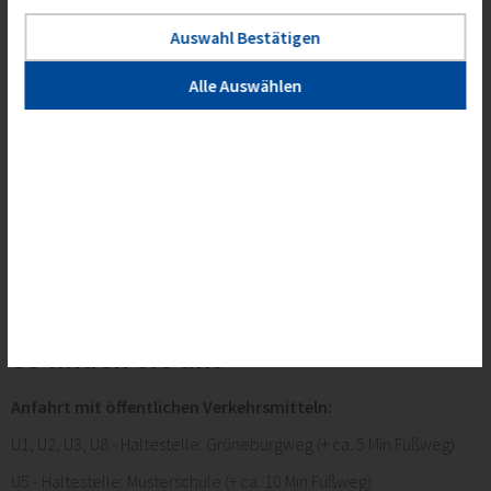
E-Mail:
info@finaris.de
Auswahl Bestätigen
Ansprechpartner
Alle Auswählen
Hermann Friebel
Geschäftsführer
Telefon: +49 (0)69 25498-11
E-Mail: hermann.friebel@finaris.de
So finden Sie uns
Anfahrt mit öffentlichen Verkehrsmitteln:
U1, U2, U3, U8 - Haltestelle: Grüneburgweg (+ ca. 5 Min Fußweg)
U5 - Haltestelle: Musterschule (+ ca. 10 Min Fußweg)