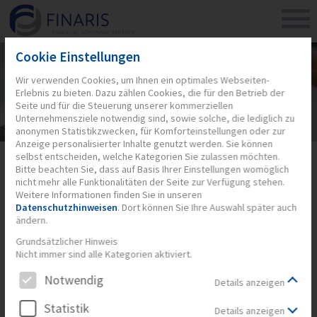
Cookie Einstellungen
Wir verwenden Cookies, um Ihnen ein optimales Webseiten-
Erlebnis zu bieten. Dazu zählen Cookies, die für den Betrieb der
Seite und für die Steuerung unserer kommerziellen
Unternehmensziele notwendig sind, sowie solche, die lediglich zu
anonymen Statistikzwecken, für Komforteinstellungen oder zur
Anzeige personalisierter Inhalte genutzt werden. Sie können
selbst entscheiden, welche Kategorien Sie zulassen möchten.
WIR HELFEN IHNEN GERN WEITER
Bitte beachten Sie, dass auf Basis Ihrer Einstellungen womöglich
nicht mehr alle Funktionalitäten der Seite zur Verfügung stehen.
Weitere Informationen finden Sie in unseren
FINARIS
Datenschutzhinweisen
. Dort können Sie Ihre Auswahl später auch
ändern.
Financial Software Partner GmbH
Sömmerringstraße 23
Grundsätzlicher Hinweis
60322 Frankfurt am Main
Nicht immer sind alle Kategorien aktiviert.
Telefon: +49 (0)69 254 98 - 0
Notwendig
Details anzeigen
Telefax: +49 (0)69 254 98 - 50
Statistik
Details anzeigen