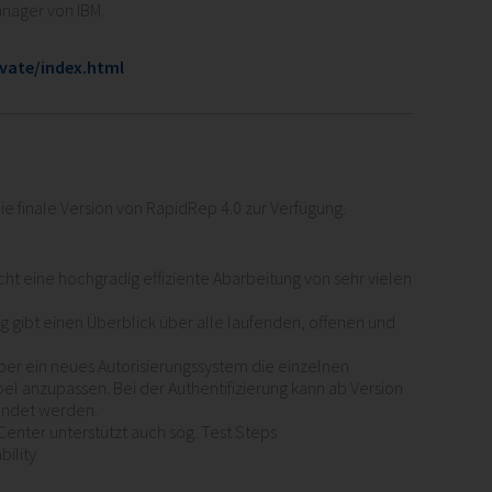
nager von IBM.
vate/index.html
e finale Version von RapidRep 4.0 zur Verfügung.
ht eine hochgradig effiziente Abarbeitung von sehr vielen
 gibt einen Überblick über alle laufenden, offenen und
ber ein neues Autorisierungssystem die einzelnen
bel anzupassen. Bei der Authentifizierung kann ab Version
endet werden.
Center unterstützt auch sog. Test Steps
bility