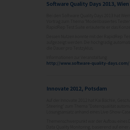
Rhein-
Software Quality Days 2013, Wien
Main
Testing
Bei den Software Quality Days 2013 hat Wer
Day
Vortrag zum Thema "Modellbasiertes Testen 
RapidRep Test Suite erläuterte er das Konz
Dessen Nutzen konnte mit der RapidRep Test
aufgezeigt werden. Die hochgradig automati
die Dauer pro Testzyklus.
Informationen zur Veranstaltung:
http://www.software-quality-days.com/
Innovate 2012, Potsdam
Auf der Innovate 2012 hat Kai Bächle, Gesch
Steering" zum Thema "Datenqualität automat
Lösungsansatz anhand eines Live-Show-Case
Themenschwerpunkt war der Aufbau eines 
Data Quality Monitoring, basierend auf einer