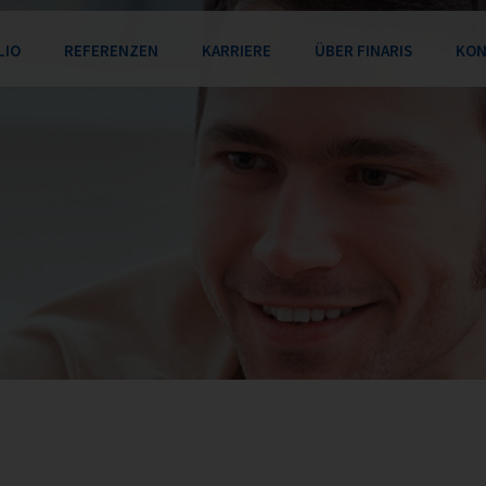
en
LIO
REFERENZEN
KARRIERE
ÜBER FINARIS
KON
e Leistungen
Kunden
Stellenangebote
Profil
A
iche Schwerpunkte
Projekte
Gute Gründe für FINARIS
Management
ische Schwerpunkte
Historie
ät: Reporting / Daten-QS /
Partner
utomatisierung
lle Themen