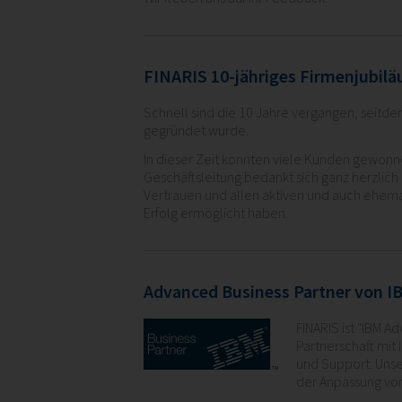
FINARIS 10-jähriges Firmenjubil
Schnell sind die 10 Jahre vergangen, seitd
gegründet wurde.
In dieser Zeit konnten viele Kunden gewonn
Geschäftsleitung bedankt sich ganz herzlic
Vertrauen und allen aktiven und auch ehema
Erfolg ermöglicht haben.
Advanced Business Partner von I
FINARIS ist "IBM 
Partnerschaft mit
und Support. Unse
der Anpassung von