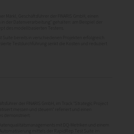
ner Märkl, Geschäftsführer der FINARIS GmbH, einen
in der Datenverarbeitung" gehalten: am Beispiel der
ept des modellbasierten Testens.
 Suite bereits in verschiedenen Projekten erfolgreich
sierte Testdurchführung senkt die Kosten und reduziert
äftsführer der FINARIS GmbH, im Track "Strategic Project
isiert messen und steuern" referiert und einen
s demonstriert.
Datenqualitätsmanagements mit DQ-Metriken und einem
 Automatisierung mittels der RapidRep Test Suite im