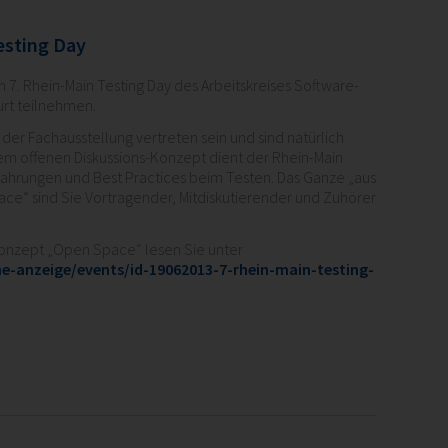
esting Day
 7. Rhein-Main Testing Day des Arbeitskreises Software-
furt teilnehmen.
der Fachausstellung vertreten sein und sind natürlich
em offenen Diskussions-Konzept dient der Rhein-Main
fahrungen und Best Practices beim Testen. Das Ganze „aus
pace“ sind Sie Vortragender, Mitdiskutierender und Zuhörer
onzept „Open Space“ lesen Sie unter
e-anzeige/events/id-19062013-7-rhein-main-testing-