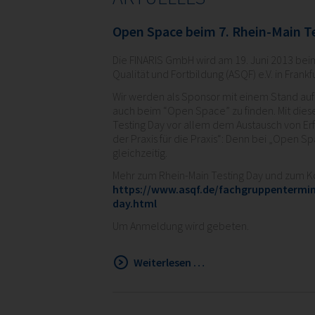
Open Space beim 7. Rhein-Main T
Die FINARIS GmbH wird am 19. Juni 2013 beim
Qualität und Fortbildung (ASQF) e.V. in Frank
Wir werden als Sponsor mit einem Stand auf 
auch beim “Open Space” zu finden. Mit dies
Testing Day vor allem dem Austausch von Er
der Praxis für die Praxis“: Denn bei „Open S
gleichzeitig.
Mehr zum Rhein-Main Testing Day und zum K
https://www.asqf.de/fachgruppentermin
day.html
Um Anmeldung wird gebeten.
Open
Weiterlesen …
Space
beim
7.