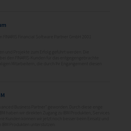
äum
em FINARIS Financial Software Partner GmbH 2001
en und Projekte zum Erfolg geführt werden. Die
h bei den FINARIS-Kunden für das entgegengebrachte
ligen Mitarbeitern, die durch Ihr Engangement diesen
BM
Advanced Business Partner" geworden. Durch diese enge
 IBM haben wir direkten Zugang zu IBM Produkten, Services
re Kunden können wir jetzt noch besser beim Einsatz und
 IBM Produkten unterstützen.