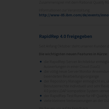
Zusammenspiel mit dem Rational Quality Ma
Informationen zur Veranstaltung:
http://www-05.ibm.com/de/events/inno
RapidRep 4.0 freigegeben
Seit Anfang Oktober steht unseren Kunden di
Die wichtigsten neuen Features in Kürze:
die RapidRep Server Architektur ermöglic
Auswertungen in einer Cloud (SaaS)
die völlig neue Server Monitor Anwendung
beendeten Bearbeitungsvorgänge
der Repository Manager ermöglicht es, ü
Benutzerrechte individuell und sehr flexi
4.0 jedes LDAP kompatible System verw
der RapidRep Test Runner für HP Quality 
viele kleinere Verbesserungen an der Usa
Wir freuen uns auf Ihr Feedback.