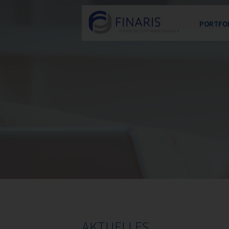
Navigation
überspring
PORTFO
Unser
Fachl
Techn
Qualit
Testa
Aktue
AKTUELLES